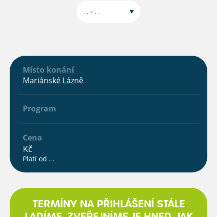
. . - . .
Místo konání
Mariánské Lázně
Program
Cena
Kč
Platí od . .
TERMÍNY NA PŘIHLÁŠENÍ STÁLE
LADÍME, ZVEŘEJNÍME JE HNED, JAK