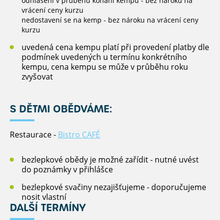
odhlášení v průběhu konání kempu - bez nároku na
vrácení ceny kurzu
nedostavení se na kemp - bez nároku na vrácení ceny
kurzu
uvedená cena kempu platí při provedení platby dle
podmínek uvedených u termínu konkrétního
kempu, cena kempu se může v průběhu roku
zvyšovat
S DĚTMI OBĚDVÁME:
Restaurace -
Bistro CAFÉ
bezlepkové obědy je možné zařídit - nutné uvést
do poznámky v přihlášce
bezlepkové svačiny nezajišťujeme - doporučujeme
nosit vlastní
DALŠÍ TERMÍNY