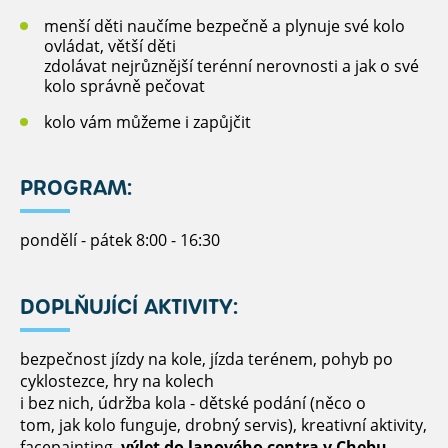
menší děti naučíme bezpečně a plynuje své kolo
ovládat, větší děti
zdolávat nejrůznější terénní nerovnosti a jak o své
kolo správně pečovat
kolo vám můžeme i zapůjčit
PROGRAM:
pondělí - pátek 8:00 - 16:30
DOPLŇUJÍCÍ AKTIVITY:
bezpečnost jízdy na kole, jízda terénem, pohyb po
cyklostezce, hry na kolech
i bez nich, údržba kola - dětské podání (něco o
tom, jak kolo funguje, drobný servis), kreativní aktivity,
facepainting,
výlet do lanového centra v Chebu
,