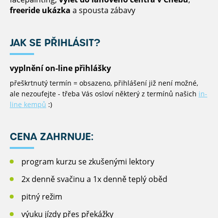
freeride ukázka
a spousta zábavy
JAK SE PŘIHLÁSIT?
vyplnění on-line přihlášky
přeškrtnutý termín = obsazeno, přihlášení již není možné,
ale nezoufejte - třeba Vás osloví některý z termínů našich
in-
line kempů
:)
CENA ZAHRNUJE:
program kurzu se zkušenými lektory
2x denně svačinu a 1x denně teplý oběd
pitný režim
výuku jízdy přes překážky